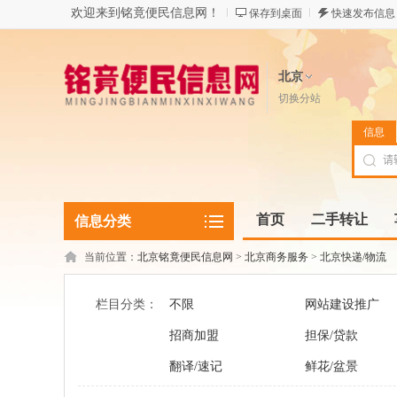
欢迎来到铭竟便民信息网！
保存到桌面
快速发布信息
北京
切换分站
信息
首页
二手转让
信息分类
当前位置：
北京铭竟便民信息网
>
北京商务服务
>
北京快递/物流
栏目分类：
不限
网站建设推广
招商加盟
担保/贷款
翻译/速记
鲜花/盆景