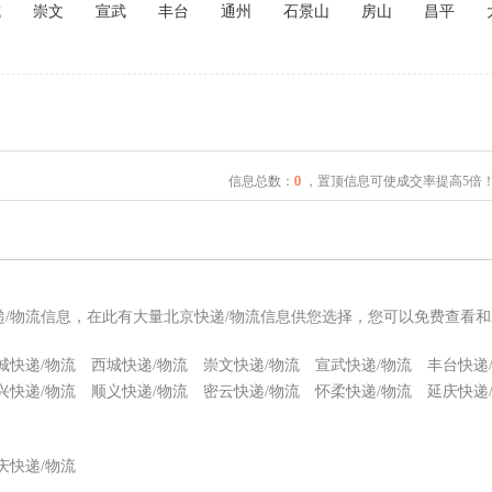
城
崇文
宣武
丰台
通州
石景山
房山
昌平
信息总数：
0
，置顶信息可使成交率提高5倍
递/物流信息，在此有大量北京快递/物流信息供您选择，您可以免费查看和
城快递/物流
西城快递/物流
崇文快递/物流
宣武快递/物流
丰台快递
兴快递/物流
顺义快递/物流
密云快递/物流
怀柔快递/物流
延庆快递
庆快递/物流